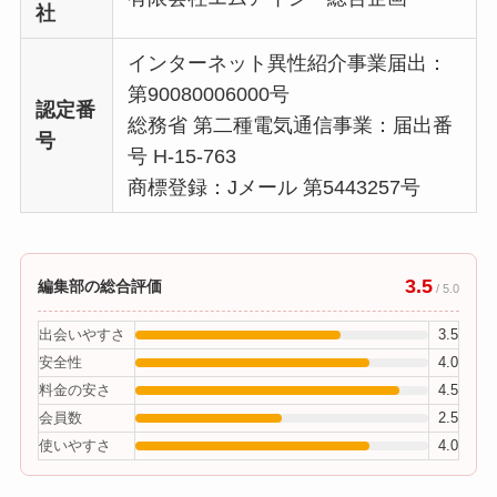
社
インターネット異性紹介事業届出：
第90080006000号
認定番
総務省 第二種電気通信事業：届出番
号
号 H-15-763
商標登録：Jメール 第5443257号
3.5
編集部の総合評価
/ 5.0
出会いやすさ
3.5
安全性
4.0
料金の安さ
4.5
会員数
2.5
使いやすさ
4.0