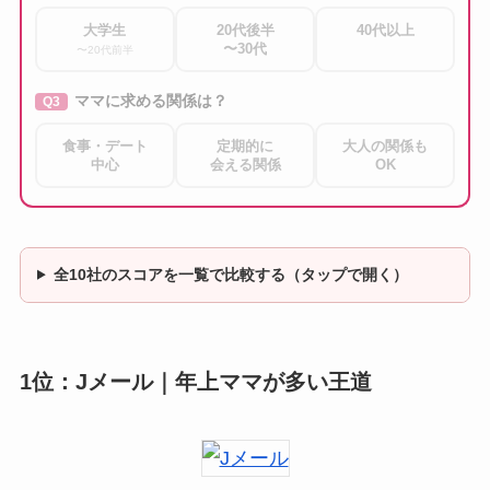
大学生
20代後半
40代以上
〜30代
〜20代前半
ママに求める関係は？
Q3
食事・デート
定期的に
大人の関係も
中心
会える関係
OK
全10社のスコアを一覧で比較する（タップで開く）
1位：Jメール｜年上ママが多い王道