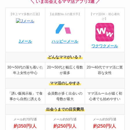
＼ いま出会えるママ活アプリ3選 ／
【年上ママ多数の王道】
【会員数No.1の最大手】
【ママ活OK・初心者向
け】
Jメール
ハッピーメール
ワクワクメール
どんなママがいる？
30〜50代の落ち着いた
20〜50代と幅広く母数
20〜40代でママ活に寛
年上女性が中心
が最多
容な女性
ママ活のしやすさ
「誘い飯掲示板」で食
会員数が多く出会いの
ママ活ルールが緩く初
事から自然に誘える
母数が最大
心者でも始めやすい
出会うまでの目安費用
メール約70円/通
メール約50円/通
メール約50円/通
約350円/人
約250円/人
約250円/人