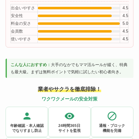
出会いやすさ
4.5
安全性
4.5
料金の安さ
5.0
会員数
4.5
使いやすさ
4.5
こんな人におすすめ：
大手のなかでもママ活ルールが緩く、特典
も最大級。まずは無料ポイントで気軽に試したい初心者向き。
業者やサクラを徹底排除！
ワクワクメールの安全対策
年齢確認・本人確認
24時間365日
通報・ブロック
でなりすまし防止
サイトを監視
機能を完備