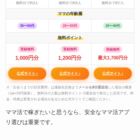
無料分で約3人
無料分で約5人
無料分で約7人
ママの年齢層
30〜50代
20〜50代
20〜40代
無料ポイント
登録無料
登録無料
登録無料
1,000円分
1,200円分
最大1,700円分
公式サイト ›
公式サイト ›
公式サイト ›
※「出会うまでの目安費用」は連絡先交換まで
メールを約5通送信
した場合の概算
（1pt=10円換算）。無料分の人数は無料ポイント÷5通送信で算出した目安です。料
金・特典は変更される場合があるため公式サイトでご確認ください。
ママ活で稼ぎたいと思うなら、安全なママ活アプ
リ選びは重要です。