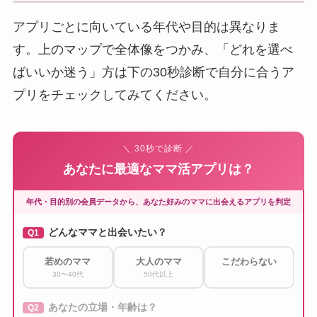
若めママ
◀
▶
年上ママ
▲ 大人・じっくり
メルパラ
ワクワク
ティンダー
YYC
イククル
ハッピー
シルク
Jメール
デザイア
華の会
アプリごとに向いている年代や目的は異なりま
す。上のマップで全体像をつかみ、「どれを選べ
ばいいか迷う」方は下の30秒診断で自分に合うア
プリをチェックしてみてください。
＼ 30秒で診断 ／
あなたに最適なママ活アプリは？
年代・目的別の会員データから、あなた好みのママに出会えるアプリを判定
どんなママと出会いたい？
Q1
若めのママ
大人のママ
こだわらない
30〜40代
50代以上
あなたの立場・年齢は？
Q2