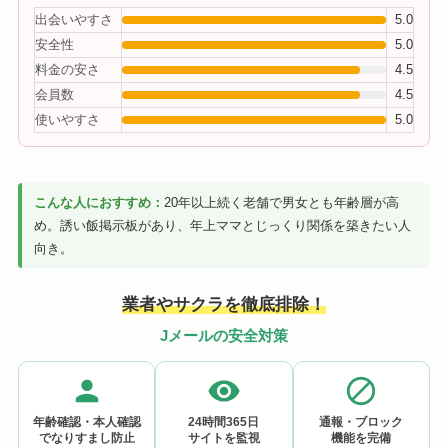
出会いやすさ
5.0
安全性
5.0
料金の安さ
4.5
会員数
4.5
使いやすさ
5.0
こんな人におすすめ：
20年以上続く老舗で男女とも年齢層が高
め。誘い飯掲示板があり、年上ママとじっくり関係を築きたい人
向き。
業者やサクラを徹底排除！
Jメールの安全対策
年齢確認・本人確認
24時間365日
通報・ブロック
でなりすまし防止
サイトを監視
機能を完備